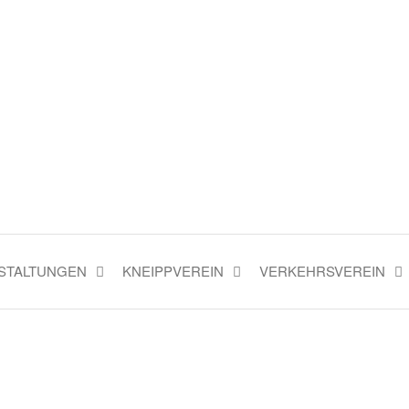
Bad Fallingbostel e.V.
Herzlich willkommen!
STALTUNGEN
KNEIPPVEREIN
VERKEHRSVEREIN