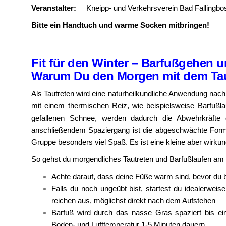
Veranstalter:
Kneipp- und Verkehrsverein Bad Fallingbos
Bitte ein Handtuch und warme Socken mitbringen!
Fit für den Winter – Barfußgehen 
Warum Du den Morgen mit dem Taut
Als Tautreten wird eine naturheilkundliche Anwendung nac
mit einem thermischen Reiz, wie beispielsweise Barfußl
gefallenen Schnee, werden dadurch die Abwehrkräfte
anschließendem Spaziergang ist die abgeschwächte Form
Gruppe besonders viel Spaß. Es ist eine kleine aber wirk
So gehst du morgendliches Tautreten und Barfußlaufen am 
Achte darauf, dass deine Füße warm sind, bevor du 
Falls du noch ungeübt bist, startest du idealerwe
reichen aus, möglichst direkt nach dem Aufstehen
Barfuß wird durch das nasse Gras spaziert bis ein
Boden- und Lufttemperatur 1-5 Minuten dauern.