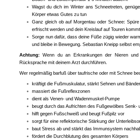
Wagst du dich im Winter ans Schneetreten, genüg
Körper etwas Gutes zu tun
Ganz gleich ob auf Morgentau oder Schnee: Spüre
erfrischt werden und dein Kreislauf auf Touren komm
Sorge nun dafür, dass deine Füße zügig wieder war
und bleibe in Bewegung. Sebastian Kneipp selbst emp
Achtung:
Wenn du an Erkrankungen der Nieren und de
Rücksprache mit deinem Arzt durchführen.
Wer regelmäßig barfuß über taufrische oder mit Schnee be
kräftigt die Fußmuskulatur, stärkt Sehnen und Bände
massiert die Fußreflexzonen
dient als Venen- und Wadenmuskel-Pumpe
beugt durch das Aufrichten des Fußgewölbes Senk- u
hilft gegen Fußschweiß und beugt Fußpilz vor
sorgt für eine reflektorische Stärkung der Unterleibs
baut Stress ab und stärkt das Immunsystem nachhal
fördert die Durchblutung des gesamten Körpers