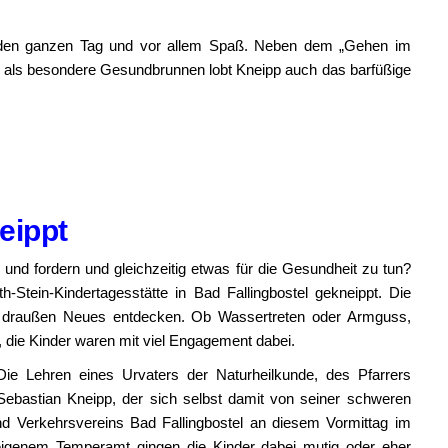
ür den ganzen Tag und vor allem Spaß. Neben dem „Gehen im
als besondere Gesundbrunnen lobt Kneipp auch das barfüßige
eippt
 und fordern und gleichzeitig etwas für die Gesundheit zu tun?
-Stein-Kindertagesstätte in Bad Fallingbostel gekneippt. Die
ie draußen Neues entdecken. Ob Wassertreten oder Armguss,
die Kinder waren mit viel Engagement dabei.
Die Lehren eines Urvaters der Naturheilkunde, des Pfarrers
Sebastian Kneipp, der sich selbst damit von seiner schweren
und Verkehrsvereins Bad Fallingbostel an diesem Vormittag im
 eigenem Temperamt gingen die Kinder dabei mutig oder eher