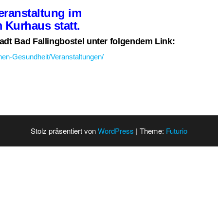
eranstaltung im
Kurhaus statt.
adt Bad Fallingbostel unter folgendem Link:
nen-Gesundheit/Veranstaltungen/
Stolz präsentiert von
WordPress
|
Theme:
Futurio